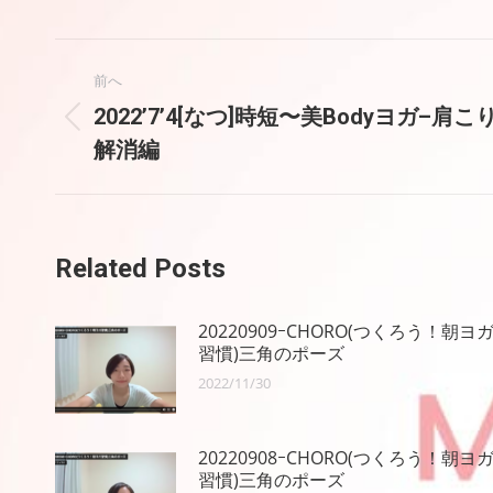
投
前へ
稿
2022’7’4[なつ]時短〜美Bodyヨガ–肩こ
前
解消編
の
ナ
投
稿:
ビ
ゲ
Related Posts
ー
20220909ｰCHORO(つくろう！朝ヨ
シ
習慣)三角のポーズ
2022/11/30
ョ
ン
20220908ｰCHORO(つくろう！朝ヨ
習慣)三角のポーズ