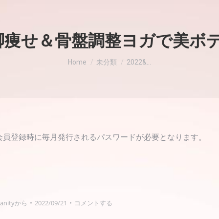
[なつ]脚痩せ＆骨盤調整ヨガで美
現在地:
Home
未分類
2022&…
会員登録時に毎月発行されるパスワードが必要となります。
nity
から
2022/09/21
コメントする