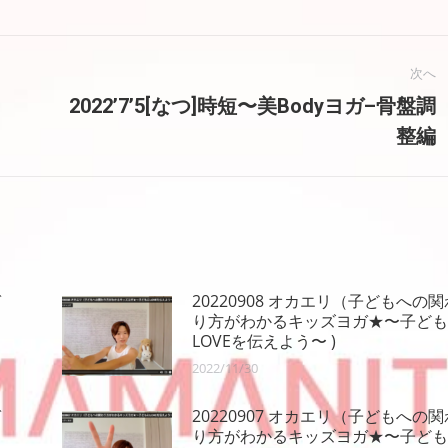
次へ
り
2022’7’5[なつ]時短〜美Bodyヨガ–骨盤調
次
整編
の
投
稿:
ガ
20220908 オカエリ（子どもへの関
り方がわかるキッズヨガ★〜子ども
LOVEを伝えよう〜 )
2022/11/30
ガ
20220907 オカエリ（子どもへの関
り方がわかるキッズヨガ★〜子ども