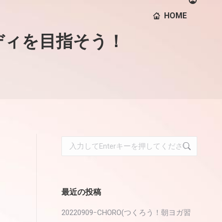
HOME
ボディを目指そう！
検
索:
最近の投稿
20220909ｰCHORO(つくろう！朝ヨガ習