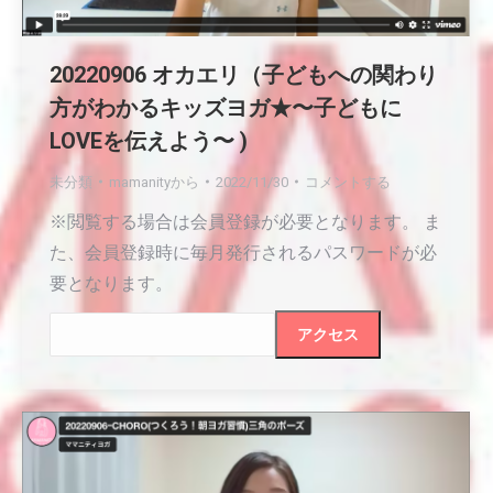
20220906 オカエリ（子どもへの関わり
方がわかるキッズヨガ★〜子どもに
LOVEを伝えよう〜 )
未分類
mamanity
から
2022/11/30
コメントする
※閲覧する場合は会員登録が必要となります。 ま
た、会員登録時に毎月発行されるパスワードが必
要となります。