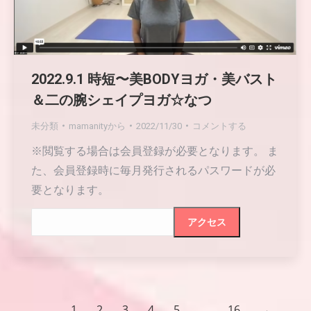
2022.9.1 時短〜美BODYヨガ・美バスト
＆二の腕シェイプヨガ☆なつ
未分類
mamanity
から
2022/11/30
コメントする
※閲覧する場合は会員登録が必要となります。 ま
た、会員登録時に毎月発行されるパスワードが必
要となります。
1
2
3
4
5
…
16
→