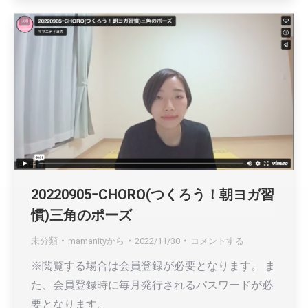
20220905ｰCHORO(つくろう！朝ヨガ習
慣)三角のポーズ
未分類
mamanity
から
2022/11/30
コメントする
※閲覧する場合は会員登録が必要となります。 ま
た、会員登録時に毎月発行されるパスワードが必
要となります。