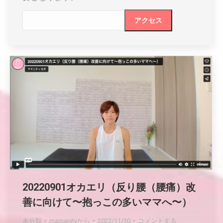
20220901オカエリ（反り腰（腰痛）改
善に向けて〜抱っこの多いママへ〜）
未分類
mamanity
から
2022/11/30
コメントする