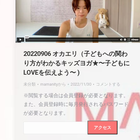
20220906 オカエリ（子どもへの関わ
り方がわかるキッズヨガ★〜子どもに
LOVEを伝えよう〜 )
未分類
mamanity
から
2022/11/30
コメントする
※閲覧する場合は会員登録が必要となります。
また、会員登録時に毎月発行されるパスワード
が必要となります。