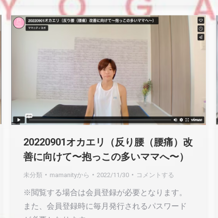
20220901オカエリ（反り腰（腰痛）改
善に向けて〜抱っこの多いママへ〜）
未分類
mamanity
から
2022/11/30
コメントする
※閲覧する場合は会員登録が必要となります。
また、会員登録時に毎月発行されるパスワード