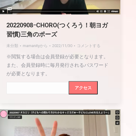
20220908ｰCHORO(つくろう！朝ヨガ
習慣)三角のポーズ
未分類
mamanity
から
2022/11/30
コメントする
※閲覧する場合は会員登録が必要となります。
また、会員登録時に毎月発行されるパスワード
が必要となります。