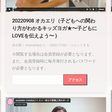
20220908 オカエリ（子どもへの関わ
り方がわかるキッズヨガ★〜子どもに
LOVEを伝えよう〜 )
未分類
mamanity
から
2022/11/30
コメントする
※閲覧する場合は会員登録が必要となります。
また、会員登録時に毎月発行されるパスワード
が必要となります。