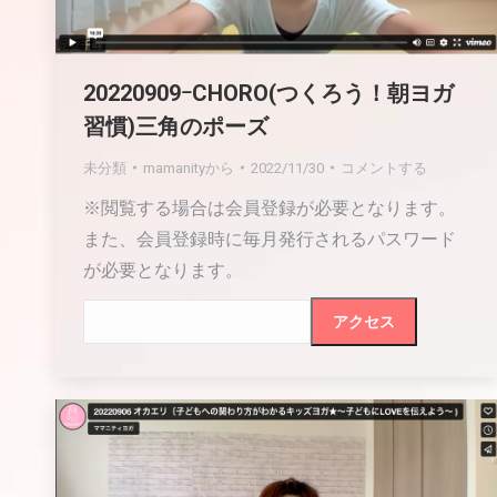
20220909ｰCHORO(つくろう！朝ヨガ
習慣)三角のポーズ
未分類
mamanity
から
2022/11/30
コメントする
※閲覧する場合は会員登録が必要となります。
また、会員登録時に毎月発行されるパスワード
が必要となります。