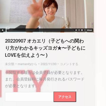
20220907 オカエリ（子どもへの関わ
り方がわかるキッズヨガ★〜子どもに
LOVEを伝えよう〜 )
未分類
mamanity
から
2022/11/30
コメントする
※閲覧する場合は会員登録が必要となります。
また、会員登録時に毎月発行されるパスワード
が必要となります。