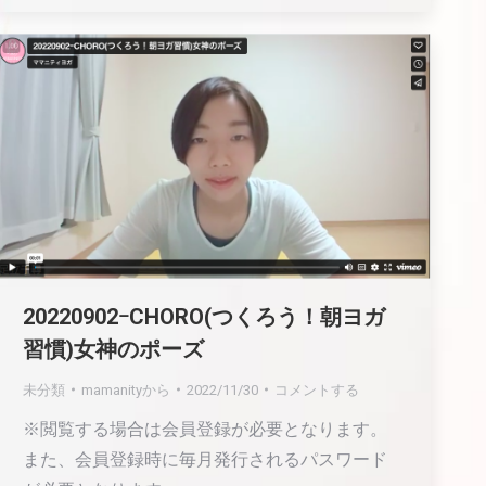
20220902ｰCHORO(つくろう！朝ヨガ
習慣)女神のポーズ
未分類
mamanity
から
2022/11/30
コメントする
※閲覧する場合は会員登録が必要となります。
また、会員登録時に毎月発行されるパスワード