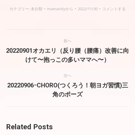
カテゴリー:
未分類
mamanity
から
2022/11/30
コメントする
投
前へ
稿
20220901オカエリ（反り腰（腰痛）改善に向
前
けて〜抱っこの多いママへ〜）
の
ナ
投
稿:
ビ
次へ
20220906ｰCHORO(つくろう！朝ヨガ習慣)三
ゲ
次
角のポーズ
の
ー
投
稿:
シ
ョ
Related Posts