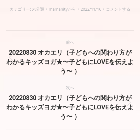
カテゴリー:
未分類
mamanity
から
2022/11/16
コメントする
投
前へ
稿
20220830 オカエリ（子どもへの関わり方が
前
わかるキッズヨガ★〜子どもにLOVEを伝えよ
ナ
の
う〜 ）
投
ビ
稿:
次へ
ゲ
20220830 オカエリ（子どもへの関わり方が
ー
次
わかるキッズヨガ★〜子どもにLOVEを伝えよ
の
う〜 ）
シ
投
稿:
ョ