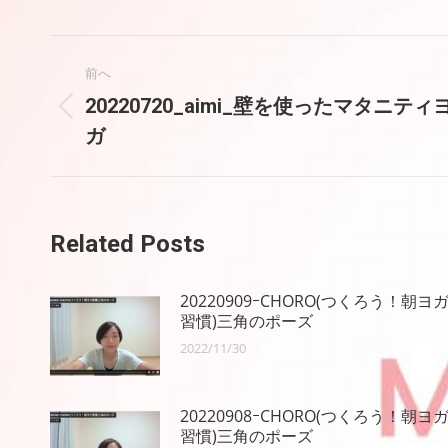
投
前へ
稿
20220720_aimi_壁を使ったマタニティ
前
ガ
の
ナ
投
稿:
ビ
ゲ
Related Posts
ー
20220909ｰCHORO(つくろう！朝ヨ
シ
習慣)三角のポーズ
2022/11/30
ョ
ン
20220908ｰCHORO(つくろう！朝ヨ
習慣)三角のポーズ