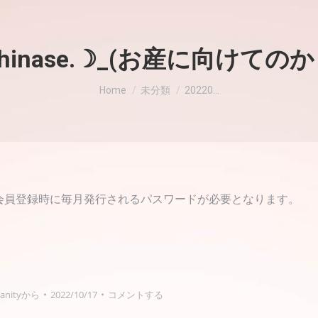
1_hinase.☽_(お産に向けて
現在地:
Home
未分類
20220…
会員登録時に毎月発行されるパスワードが必要となります。
nity
から
2022/10/17
コメントする