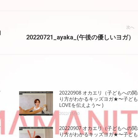
次へ
ヨ
次
20220721_ayaka_(午後の優しいヨガ）
の
投
稿:
ガ
20220908 オカエリ（子どもへの関
り方がわかるキッズヨガ★〜子ども
LOVEを伝えよう〜 )
2022/11/30
ガ
20220907 オカエリ（子どもへの関
り方がわかるキッズヨガ★〜子ども