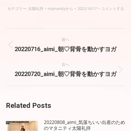
カテゴリー:
太陽礼拝
mamanity
から
2022/10/17
コメントする
投
前へ
稿
前
20220716_aimi_朝♡背骨を動かすヨガ
の
ナ
投
次へ
稿:
ビ
次
20220720_aimi_朝♡背骨を動かすヨガ
の
ゲ
投
稿:
ー
Related Posts
シ
ョ
20220808_aimi_気落ちいい出産のため
のマタニティ太陽礼拝