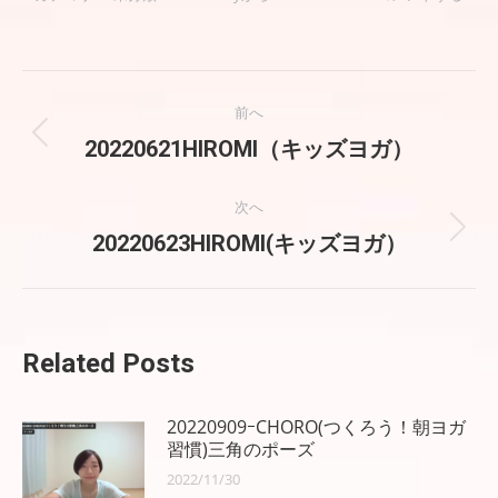
投
前へ
稿
前
20220621HIROMI（キッズヨガ）
の
ナ
投
次へ
稿:
ビ
次
20220623HIROMI(キッズヨガ）
の
ゲ
投
稿:
ー
Related Posts
シ
ョ
20220909ｰCHORO(つくろう！朝ヨガ
習慣)三角のポーズ
ン
2022/11/30