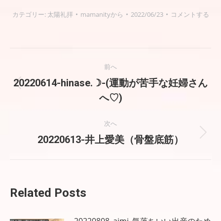
カテゴリー:
太陽礼拝
mamanity
から
2022/06/23
コメントする
投
前へ
稿
20220614-hinase.☽-(運動が苦手な妊婦さん
前
へ♡)
の
ナ
投
稿:
ビ
次へ
次
20220613-井上愛美（骨盤底筋）
ゲ
の
投
ー
稿:
シ
Related Posts
ョ
20220808_aimi_気落ちいい出産のため