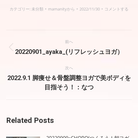
カテゴリー:
未分類
mamanity
から
2022/11/30
コメントする
投
前へ
稿
前
20220901_ayaka_(リフレッシュヨガ）
の
ナ
投
次へ
稿:
ビ
2022.9.1 脚痩せ＆骨盤調整ヨガで美ボディを
次
目指そう！：なつ
の
ゲ
投
稿:
ー
シ
Related Posts
ョ
20220909ｰCHORO(つくろう！朝ヨガ