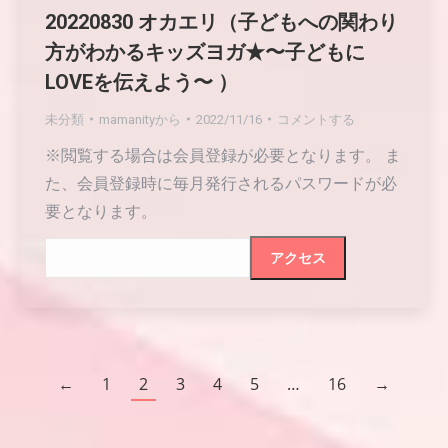
20220830 オカエリ（子どもへの関わり
方がわかるキッズヨガ★〜子どもに
LOVEを伝えよう〜 ）
未分類
mamanity
から
2022/11/16
コメントする
※閲覧する場合は会員登録が必要となります。 ま
た、会員登録時に毎月発行されるパスワードが必
要となります。
←
1
2
3
4
5
…
16
→