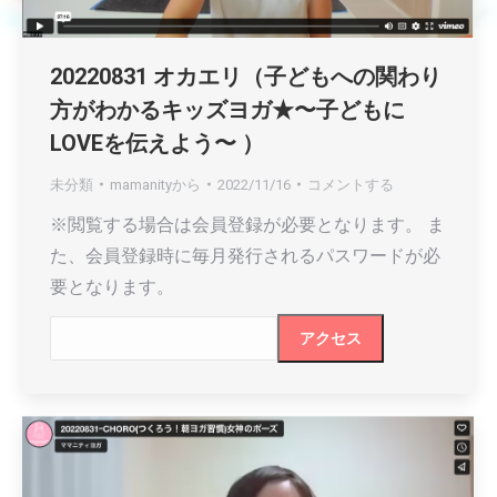
20220831 オカエリ（子どもへの関わり
方がわかるキッズヨガ★〜子どもに
LOVEを伝えよう〜 ）
未分類
mamanity
から
2022/11/16
コメントする
※閲覧する場合は会員登録が必要となります。 ま
た、会員登録時に毎月発行されるパスワードが必
要となります。