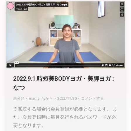
2022.9.1.時短美BODYヨガ・美脚ヨガ：
なつ
未分類
mamanity
から
2022/11/30
コメントする
※閲覧する場合は会員登録が必要となります。 ま
た、会員登録時に毎月発行されるパスワードが必
要となります。