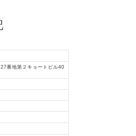
記
227番地第２キョートビル40